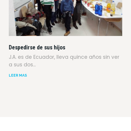
Despedirse de sus hijos
J.A. es de Ecuador, lleva quince años sin ver
a sus dos...
LEER MÁS