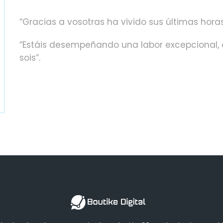
“Gracias a vosotras ha vivido sus últimas horas
“Estáis desempeñando una labor excepcional, e
sois”.