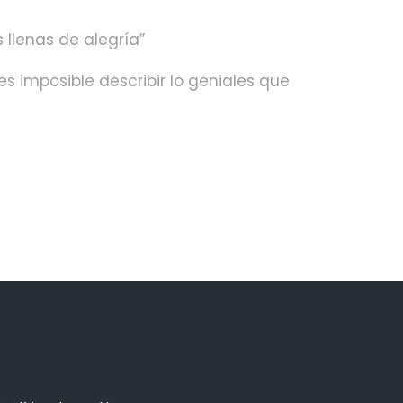
 llenas de alegría”
s imposible describir lo geniales que