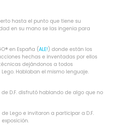
erto hasta el punto que tiene su
lidad en su mano se las ingenia para
GO® en España (
ALE!
) donde están los
rucciones hechas e inventadas por ellos
 técnicas dejándonos a todos
n Lego. Hablaban el mismo lenguaje.
a de D.F. disfrutó hablando de algo que no
e Lego e invitaron a participar a D.F.
exposición.