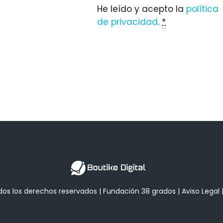
He leído y acepto la
política
de privacidad
.
*
dos los derechos reservados |
Fundación 38 grados
|
Aviso Legal